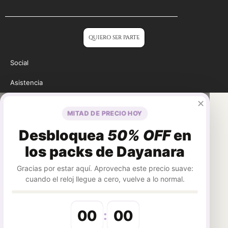
QUIERO SER PARTE
Social
Asistencia
✕
MITAD DE PRECIO HOY
Desbloquea
50% OFF
en
los packs de Dayanara
Gracias por estar aquí. Aprovecha este precio suave:
cuando el reloj llegue a cero, vuelve a lo normal.
00
00
: