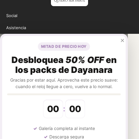
QUIERO SER PARTE
Social
Asistencia
✕
MITAD DE PRECIO HOY
Desbloquea
50% OFF
en
los packs de Dayanara
Gracias por estar aquí. Aprovecha este precio suave:
cuando el reloj llegue a cero, vuelve a lo normal.
00
00
:
Galería completa al instante
Descarga segura