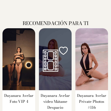
RECOMENDACIÓN PARA TI
Dayanara Avelar
Dayanara Avelar
Dayanara Avelar
Foto VIP 4
video Mátame
Private Photos
Despacio
#116